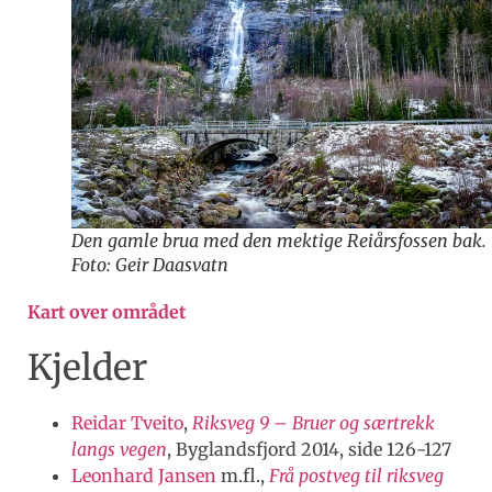
Den gamle brua med den mektige Reiårsfossen bak.
Foto: Geir Daasvatn
Kart over området
Kjelder
Reidar Tveito
,
Riksveg 9 – Bruer og særtrekk
langs vegen
, Byglandsfjord 2014, side 126-127
Leonhard Jansen
m.fl.,
Frå postveg til riksveg