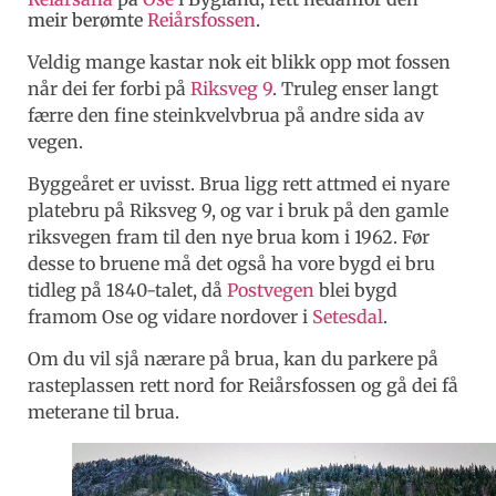
meir berømte
Reiårsfossen
.
Veldig mange kastar nok eit blikk opp mot fossen
når dei fer forbi på
Riksveg 9
. Truleg enser langt
færre den fine steinkvelvbrua på andre sida av
vegen.
Byggeåret er uvisst. Brua ligg rett attmed ei nyare
platebru på Riksveg 9, og var i bruk på den gamle
riksvegen fram til den nye brua kom i 1962. Før
desse to bruene må det også ha vore bygd ei bru
tidleg på 1840-talet, då
Postvegen
blei bygd
framom Ose og vidare nordover i
Setesdal
.
Om du vil sjå nærare på brua, kan du parkere på
rasteplassen rett nord for Reiårsfossen og gå dei få
meterane til brua.