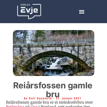
Reiårsfossen gamle
Kulturminne
bru
Av
Geir Daasvatn
-
31. januar 2021
Reiårsfossen gamle bru er ei steinkvelvbru over
Reiårsåna
på
Ose
i Bygland, rett nedanfor den