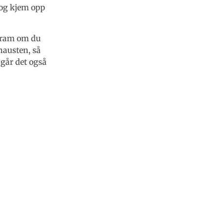
 og kjem opp
 fram om du
 hausten, så
 går det også