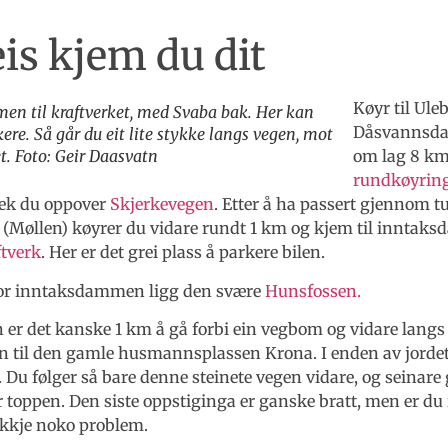
is kjem du dit
Køyr til Uleb
n til kraftverket, med Svaba bak. Her kan
Dåsvannsdal
kere. Så går du eit lite stykke langs vegen, mot
et. Foto: Geir Daasvatn
om lag 8 km
rundkøyring
tek du oppover
Skjerkevegen
. Etter å ha passert gjennom t
 (Møllen) køyrer du vidare rundt 1 km og kjem til inntak
ftverk
. Her er det grei plass å parkere bilen.
or inntaksdammen ligg den svære
Hunsfossen.
er det kanske 1 km å gå forbi ein vegbom og vidare langs
n til den gamle husmannsplassen Krona. I enden av jordet 
. Du følger så bare denne steinete vegen vidare, og seinare
når toppen. Den siste oppstiginga er ganske bratt, men er du
ikkje noko problem.