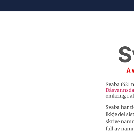
S
A
Svaba (621 m
Dåsvannsda
omkring i al
Svaba har ti
ikkje dei si
skrive namne
full av namn