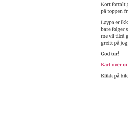
Kort fortalt
på toppen fr
Løypa er ik
bare følger s
me vil tilrå
greitt på jo
God tur!
Kart over o
Klikk på bil