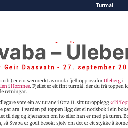
Turmål
vaba – Ulebe
Turmål
v
Geir Daasvatn
-
27. september 2
.o.h.) er ein særmerkt avrunda fjelltopp ovafor
Uleberg
i
len
i
Hornnes
. Fjellet er eit fint turmål, der du frå toppen 
le retningar.
dlegare vore ein av turane i Otra IL sitt turopplegg
«Ti Top
ste par åra. I varden på toppen ligg det ei notisbok i ein bok
t til deg og kjærasten om ho eller han er med på turen. B
, så Svaba er godt besøkt sjølv om det er eit stykke å kome d