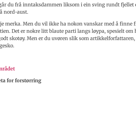
 går du frå inntaksdammen liksom i ein sving rundt fjellet
å nord-aust.
kje merka. Men du vil ikke ha nokon vanskar med å finne
tien. Det er nokre litt blaute parti langs løypa, spesielt om
 godt skotøy. Men er du uvøren slik som artikkelforfattaren,
ggesko.
mrådet
eta for forstørring