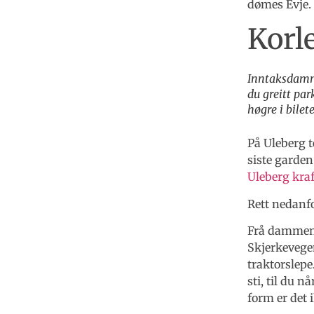
dømes Evje.
Korle
Inntaksdamme
du greitt par
høgre i bilet
På Uleberg 
siste garden
Uleberg kra
Rett nedanf
Frå dammen 
Skjerkevege
traktorslepe
sti, til du 
form er det 