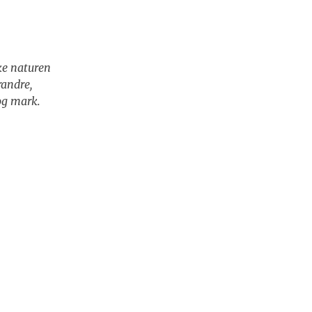
ke naturen
randre,
 og mark.