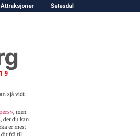
Attraksjoner
Setesdal
rg
019
kan sjå vidt
pers»
, men
s, der du kan
oka er mest
it frå til