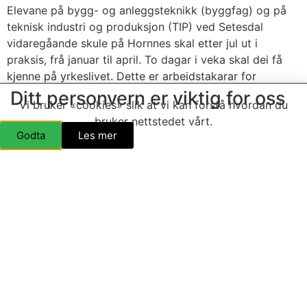
Elevane på bygg- og anleggsteknikk (byggfag) og på
teknisk industri og produksjon (TIP) ved Setesdal
vidaregåande skule på Hornnes skal etter jul ut i
praksis, frå januar til april. To dagar i veka skal dei få
kjenne på yrkeslivet. Dette er arbeidstakarar for
framtida, og ungdomar med pågangsmot som kanskje
Ditt personvern er viktig for oss
Vi bruker «cookies» slik at vi kan forstå hvordan du
vil busette seg i indre […]
bruker nettstedet vårt.
Evje Folkehøgskule med
Godta
Les mer
slakting og tilbereding av
lam