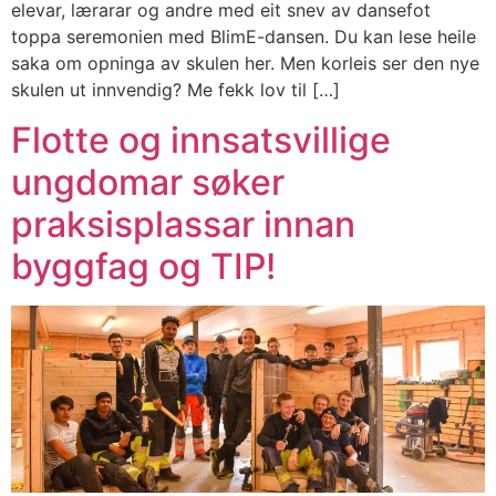
elevar, lærarar og andre med eit snev av dansefot
toppa seremonien med BlimE-dansen. Du kan lese heile
saka om opninga av skulen her. Men korleis ser den nye
skulen ut innvendig? Me fekk lov til […]
Flotte og innsatsvillige
ungdomar søker
praksisplassar innan
byggfag og TIP!