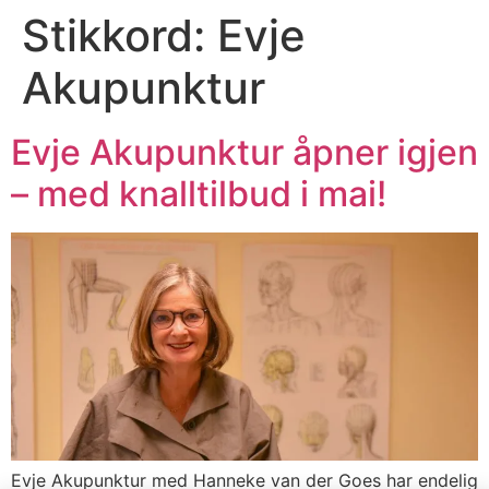
Stikkord:
Evje
Akupunktur
Evje Akupunktur åpner igjen
– med knalltilbud i mai!
Evje Akupunktur med Hanneke van der Goes har endelig