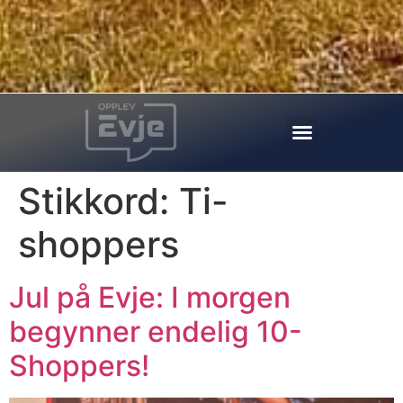
Stikkord:
Ti-
shoppers
Jul på Evje: I morgen
begynner endelig 10-
Shoppers!