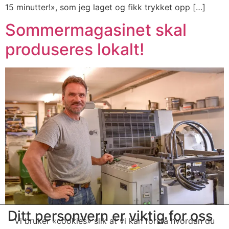
15 minutter!», som jeg laget og fikk trykket opp […]
Sommermagasinet skal
produseres lokalt!
Ditt personvern er viktig for oss
Vi bruker «cookies» slik at vi kan forstå hvordan du
Vi som bor i Evje og Hornnes ønsker oss ei blomstrende