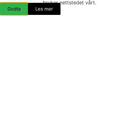
bruker nettstedet vårt.
bygd. Da er det viktig at vi støtter opp om det lokale
Godta
Les mer
næringslivet. I mai/juni neste år vil vi i OpplevEvje gi ut
vårt eget sommermagasin. Vi får med oss Cecilie
Kyllingstad i Kyllingstad Design til å stå for grafisk
design og Setesdalstrykk til […]
Evje og Hornnes på 15
minutter!