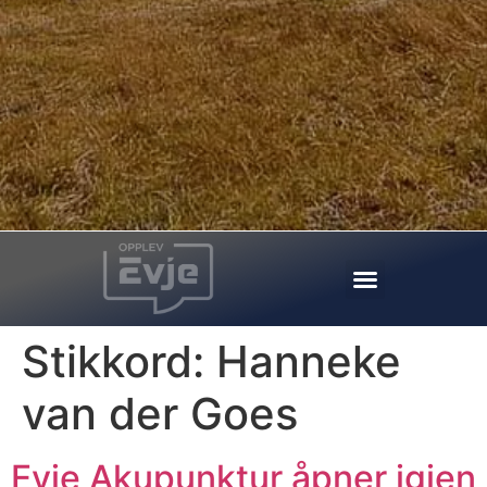
Stikkord:
Hanneke
van der Goes
Evje Akupunktur åpner igjen