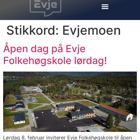
Stikkord:
Evjemoen
Åpen dag på Evje
Folkehøgskole lørdag!
Lørdag 8. februar inviterer Evje Folkehøgskole til åpen