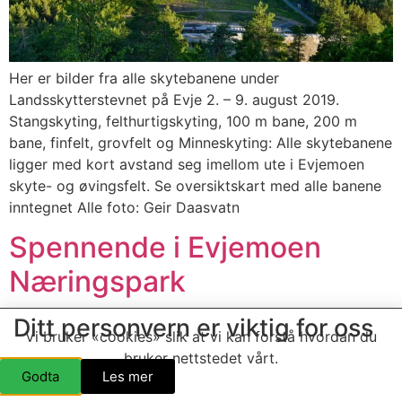
Her er bilder fra alle skytebanene under
Landsskytterstevnet på Evje 2. – 9. august 2019.
Stangskyting, felthurtigskyting, 100 m bane, 200 m
bane, finfelt, grovfelt og Minneskyting: Alle skytebanene
ligger med kort avstand seg imellom ute i Evjemoen
skyte- og øvingsfelt. Se oversiktskart med alle banene
inntegnet Alle foto: Geir Daasvatn
Spennende i Evjemoen
Næringspark
Ditt personvern er viktig for oss
Vi bruker «cookies» slik at vi kan forstå hvordan du
bruker nettstedet vårt.
Godta
Les mer