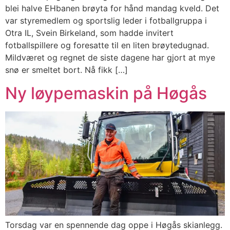
blei halve EHbanen brøyta for hånd mandag kveld. Det
var styremedlem og sportslig leder i fotballgruppa i
Otra IL, Svein Birkeland, som hadde invitert
fotballspillere og foresatte til en liten brøytedugnad.
Mildværet og regnet de siste dagene har gjort at mye
snø er smeltet bort. Nå fikk […]
Ny løypemaskin på Høgås
Torsdag var en spennende dag oppe i Høgås skianlegg.