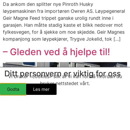
Da ankom den splitter nye Pinroth Husky
løypemaskinen fra importøren Owren AS. Løypegeneral
Geir Magne Feed trippet ganske urolig rundt inne i
garasjen. Han måtte stadig kaste et blikk nedover mot
fylkesvegen, for å sjekke om noe skjedde. Geir Magnes
kompanjong som løypekjører, Trygve Jokelid, tok […]
– Gleden ved å hjelpe til!
Ditt personvern er viktig for oss
Vi bruker «cookies» slik at vi kan forstå hvordan du
bruker nettstedet vårt.
Godta
Les mer