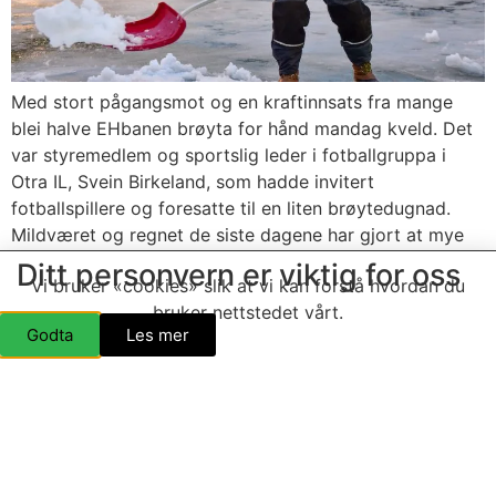
Med stort pågangsmot og en kraftinnsats fra mange
blei halve EHbanen brøyta for hånd mandag kveld. Det
var styremedlem og sportslig leder i fotballgruppa i
Otra IL, Svein Birkeland, som hadde invitert
fotballspillere og foresatte til en liten brøytedugnad.
Mildværet og regnet de siste dagene har gjort at mye
snø er smeltet bort. Nå fikk […]
Ditt personvern er viktig for oss
Vi bruker «cookies» slik at vi kan forstå hvordan du
Ny løypemaskin på Høgås
bruker nettstedet vårt.
Godta
Les mer