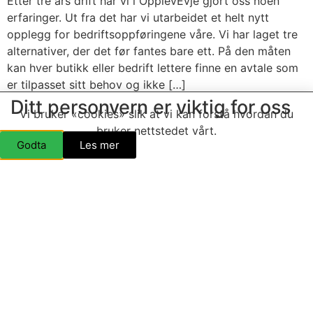
Etter tre års drift har vi i OpplevEvje gjort oss noen
erfaringer. Ut fra det har vi utarbeidet et helt nytt
opplegg for bedriftsoppføringene våre. Vi har laget tre
alternativer, der det før fantes bare ett. På den måten
kan hver butikk eller bedrift lettere finne en avtale som
er tilpasset sitt behov og ikke […]
Ditt personvern er viktig for oss
Bedriftsoversikten: Går over
Vi bruker «cookies» slik at vi kan forstå hvordan du
bruker nettstedet vårt.
til 1-årsavtaler
Godta
Les mer